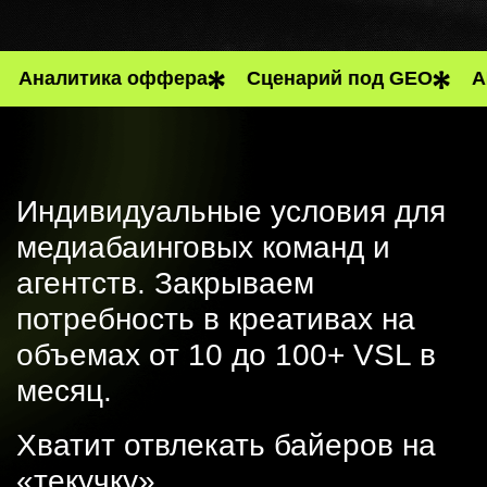
налитика оффера
Cценарий под GEO
AI l
Индивидуальные условия для
медиабаинговых команд и
агентств. Закрываем
потребность в креативах на
объемах от 10 до 100+ VSL в
месяц.
Хватит отвлекать байеров на
«текучку»