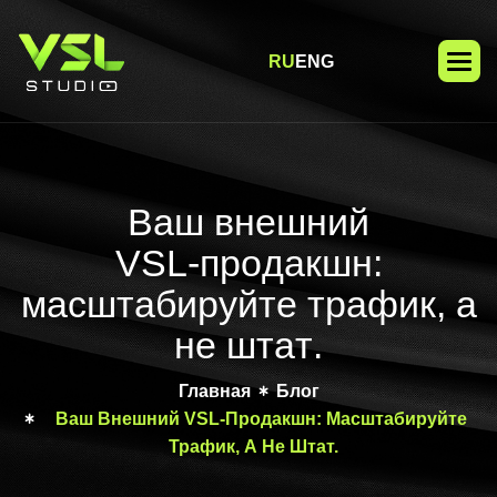
RU
ENG
Ваш внешний VSL-продакшн
В
а
ш
в
н
е
ш
н
и
й
V
S
L
-
п
р
о
д
а
к
ш
н
:
м
а
с
ш
т
а
б
и
р
у
й
т
е
т
р
а
ф
и
к
,
а
н
е
ш
т
а
т
.
Главная
Блог
Ваш Внешний VSL-Продакшн: Масштабируйте
Трафик, А Не Штат.